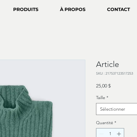
PRODUITS
À PROPOS
CONTACT
Article
SKU : 217537123517253
Prix
25,00 $
Taille
*
Sélectionner
Quantité
*